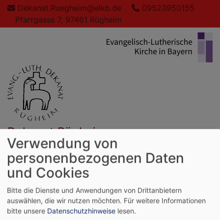
Direkt
Dekanat.Ruegheim@elkb.de
09523950155
zum
Pfarrgasse 7, 97461 Rügheim
Inhalt
Dekanat Rügheim
Verwendung von
evangelisch in den Haßbergen
personenbezogenen Daten
Hauptnavigation
und Cookies
Bitte die Dienste und Anwendungen von Drittanbietern
auswählen, die wir nutzen möchten.
Für weitere Informationen
Startseite
Pfarreien
bitte unsere
Datenschutzhinweise
lesen.