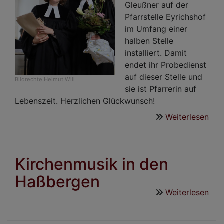
Gleußner auf der
Pfarrstelle Eyrichshof
im Umfang einer
halben Stelle
installiert. Damit
endet ihr Probedienst
auf dieser Stelle und
Bildrechte
Helmut Will
sie ist Pfarrerin auf
Lebenszeit. Herzlichen Glückwunsch!
Weiterlesen
übe
Feie
Ein
und
Kirchenmusik in den
Ber
Haßbergen
auf
Leb
Weiterlesen
übe
in
Kir
der
in