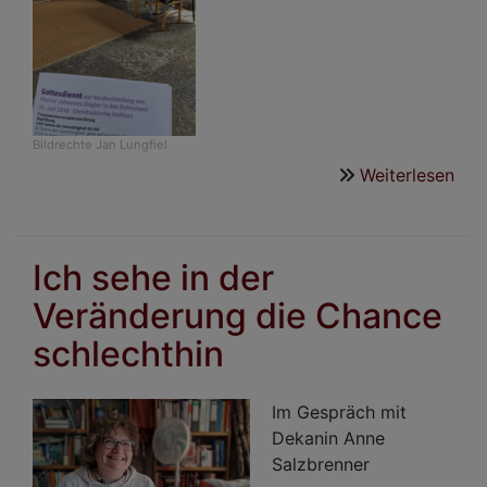
Bildrechte
Jan Lungfiel
Weiterlesen
übe
Ver
in
den
Ich sehe in der
Ruh
Veränderung die Chance
von
Pfar
schlechthin
Joh
Zieg
Im Gespräch mit
Dekanin Anne
Salzbrenner