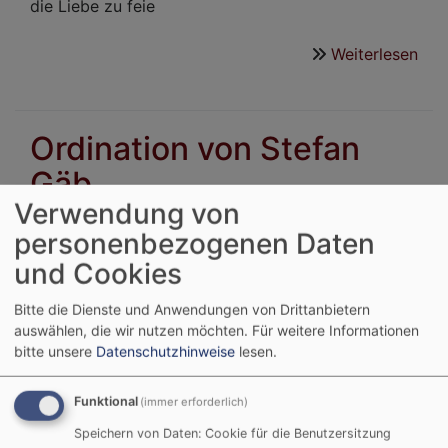
die Liebe zu feie
Weiterlesen
übe
Ein
Hei
26.
Ordination von Stefan
Gäb
Verwendung von
Am Sonntag, dem 8.
personenbezogenen Daten
März 2026, wurde
und Cookies
Stefan Gäb in der
Kirche Lendershausen
Bitte die Dienste und Anwendungen von Drittanbietern
auswählen, die wir nutzen möchten.
Für weitere Informationen
ordiniert. Nach dem
bitte unsere
Datenschutzhinweise
lesen.
Ende seines Vikariats
in Ermershausen und
Funktional
(immer erforderlich)
der Region Nord
unseres Dekanats tritt
Speichern von Daten: Cookie für die Benutzersitzung