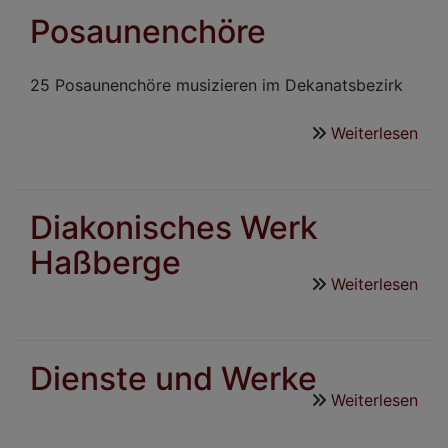
Sch
den
Posaunenchöre
Fis
Haß
25 Posaunenchöre musizieren im Dekanatsbezirk
Weiterlesen
übe
Pos
Diakonisches Werk
Haßberge
Weiterlesen
übe
Dia
Wer
Haß
Dienste und Werke
Weiterlesen
übe
Die
und