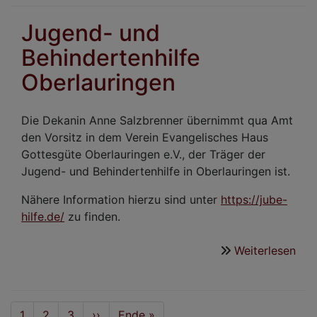
Wer
Jugend- und
Behindertenhilfe
Oberlauringen
Die Dekanin Anne Salzbrenner übernimmt qua Amt
den Vorsitz in dem Verein Evangelisches Haus
Gottesgüte Oberlauringen e.V., der Träger der
Jugend- und Behindertenhilfe in Oberlauringen ist.
Nähere Information hierzu sind unter
https://jube-
hilfe.de/
zu finden.
Weiterlesen
übe
Jug
und
Beh
Seitennummerierung
Aktuelle
1
Seite
2
Seite
3
Nächste
››
Last
Ende »