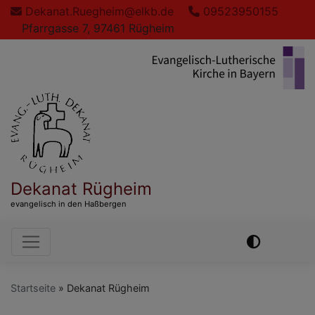
Direkt
Dekanat.Ruegheim@elkb.de
09523950155
zum
Pfarrgasse 7, 97461 Rügheim
Inhalt
Dekanat Rügheim
evangelisch in den Haßbergen
Hauptnavigation
Startseite
Dekanat Rügheim