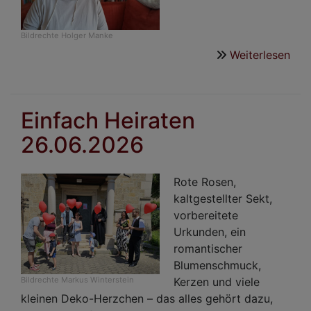
Bildrechte
Holger Manke
Weiterlesen
übe
Ich
seh
in
Einfach Heiraten
der
26.06.2026
Ver
die
Cha
Rote Rosen,
sch
kaltgestellter Sekt,
vorbereitete
Urkunden, ein
romantischer
Blumenschmuck,
Kerzen und viele
Bildrechte
Markus Winterstein
kleinen Deko-Herzchen – das alles gehört dazu,